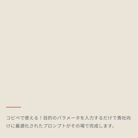
Gemini 3.6 Flash
自律型エージェント開発、マルチステップ・ワー
クフロー自動化、高効率コーディング、低遅延リ
アルタイム対話
コンテキスト:
1,000,000 トークン
有料プラン:
API価格: 入力 $1.50...
コピペで使える！目的のパラメータを入力するだけで貴社向
けに最適化されたプロンプトがその場で完成します。