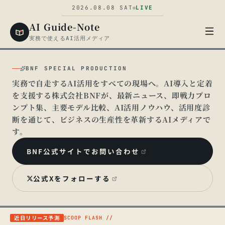
2026.08.08
SAT
LIVE
AI Guide-Note
実務で使えるAI活用メディア
BNF SPECIAL PRODUCTION
実務で自走するAI活用をすべての現場へ。AI導入と定着
を支援する株式会社BNFが、最新ニュース、即戦力プロ
ンプト集、主要モデル比較、AI活用ノウハウ、活用度診
断を通じて、ビジネスの生産性を革新するAIメディアで
す。
▍
BNF公式サイトでお問い合わせ
公式Xをフォローする
近日リリース予測
SCOOP FLASH //