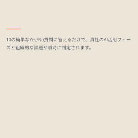
10の簡単なYes/No質問に答えるだけで、貴社のAI活用フェー
ズと組織的な課題が瞬時に判定されます。
利用規約やガイドラインの整備状況の確認
1
従業員ごとの活用度格差（二極化）の測定
2
セキュリティリスク（シャドーIT）の危険性
3
判定