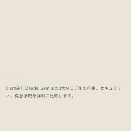
主要なAIモデルのアップデート情報や最新のリリース動
向、トレンド解説を毎朝コンパクトにお届けします（無
料）。
ChatGPT, Claude, Geminiの3大AIモデルの料金、セキュリテ
ィ、得意領域を詳細に比較します。