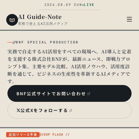
2026.08.09
SUN
LIVE
AI Guide-Note
実務で使えるAI活用メディア
BNF SPECIAL PRODUCTION
実務で自走するAI活用をすべての現場へ。AI導入と定着
を支援する株式会社BNFが、最新ニュース、即戦力プロ
ンプト集、主要モデル比較、AI活用ノウハウ、活用度診
断を通じて、ビジネスの生産性を革新するAIメディアで
す。
▍
BNF公式サイトでお問い合わせ
公式Xをフォローする
近日リリース予測
SCOOP FLASH //