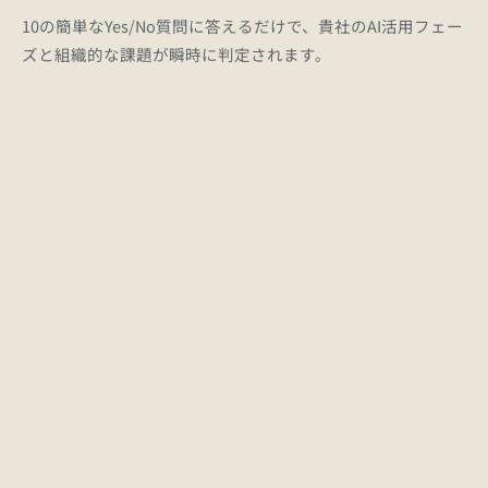
10の簡単なYes/No質問に答えるだけで、貴社のAI活用フェー
ズと組織的な課題が瞬時に判定されます。
利用規約やガイドラインの整備状況の確認
1
従業員ごとの活用度格差（二極化）の測定
2
セキュリティリスク（シャドーIT）の危険性
3
判定