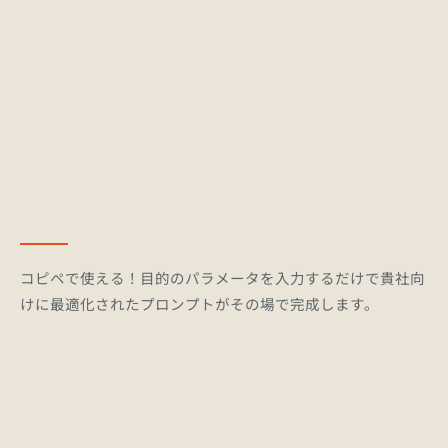
コンテキスト:
1,000,000 トークン
有料プラン:
API価格: 入力 $1.50...
コピペで使える！目的のパラメータを入力するだけで貴社向
けに最適化されたプロンプトがその場で完成します。
マーケティ
•