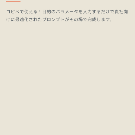
コピペで使える！目的のパラメータを入力するだけで貴社向
けに最適化されたプロンプトがその場で完成します。
マーケティ
•
ング:
営業・インサイド
•
セールス:
新規事業・企
•
画:
総務・実
•
務: