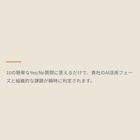
10の簡単なYes/No質問に答えるだけで、貴社のAI活用フェー
ズと組織的な課題が瞬時に判定されます。
利用規約やガイドラインの整備状況の確認
1
従業員ごとの活用度格差（二極化）の測定
2