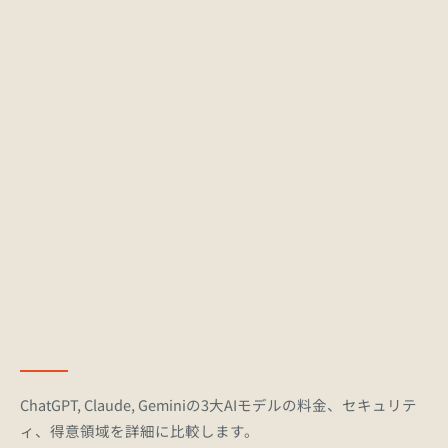
最新AI動向と新モデルの速報をメールで受
信
主要なAIモデルのアップデート情報や最新のリリース動
向、トレンド解説を毎朝コンパクトにお届けします（無
料）。
ChatGPT, Claude, Geminiの3大AIモデルの料金、セキュリテ
ィ、得意領域を詳細に比較します。