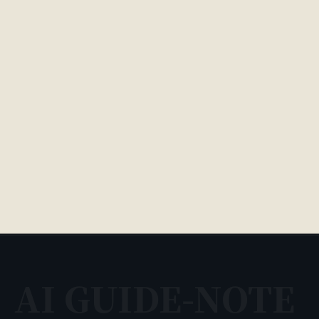
公式サイト
https://bn-f.jp/
AI GUIDE-NOTE