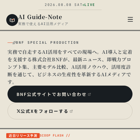
2026.08.08
SAT
LIVE
AI Guide-Note
実務で使えるAI活用メディア
BNF SPECIAL PRODUCTION
実務で自走するAI活用をすべての現場へ。AI導入と定着
を支援する株式会社BNFが、最新ニュース、即戦力プロ
ンプト集、主要モデル比較、AI活用ノウハウ、活用度診
断を通じて、ビジネスの生産性を革新するAIメディアで
す。
▍
BNF公式サイトでお問い合わせ
公式Xをフォローする
近日リリース予測
SCOOP FLASH //