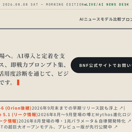
2026.08.08
SAT
— MORNING EDITION
LIVE
/
AI NEWS DESK
AIニュース
モデル比較
プロ
場へ。AI導入と定着を支
ース、即戦力プロンプト集、
BNF公式サイトでお問
、活用度診断を通じて、ビジ
です。
▍
-6 (Orion後継)
2026年9月末までの早期リリース説も浮上
↗
|
le 5.1 (リーク情報)
2026年8月〜9月登場の噂とMythos進化ロ
リーク情報)
2026年8月登場の噂・1兆パラメータ＆自律開発特化
↗
.4Tの超巨大オープンモデル、プレビュー版が先行公開中
↗