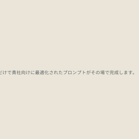
だけで貴社向けに最適化されたプロンプトがその場で完成します。
•
営業・インサイドセールス:
•
総務・実務: