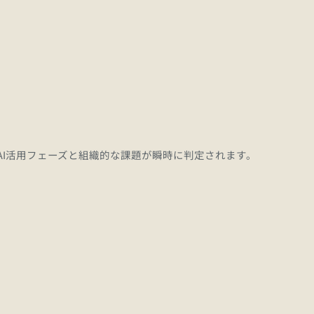
社のAI活用フェーズと組織的な課題が瞬時に判定されます。
確認
従業員ごとの活用度格差（二極化）の測定
2
3