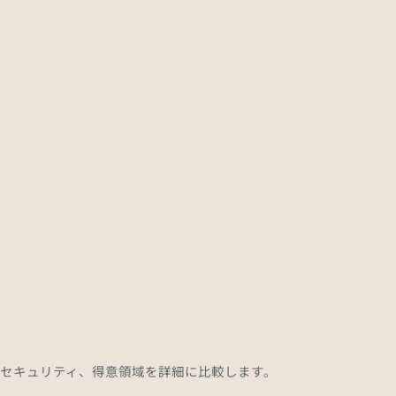
ideNote）を開設
えるプロンプトのコツ、モデル動向などを毎日リアルタイムに配信してい
報をメールで受信
や最新のリリース動向、トレンド解説を毎朝コンパクトに
モデルの料金、セキュリティ、得意領域を詳細に比較します。