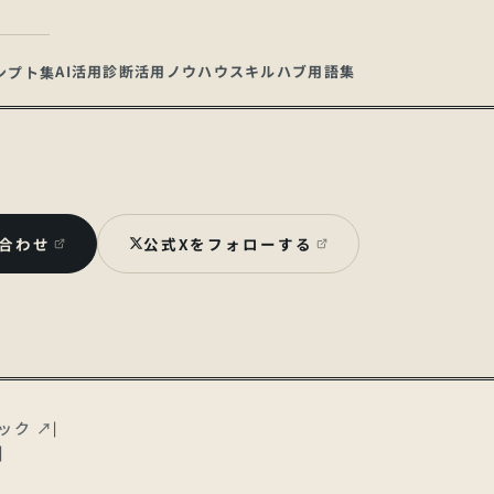
AI活用診断
活用ノウハウ
スキルハブ
用語集
ンプト集
い合わせ
公式Xをフォローする
ジック
↗
|
|