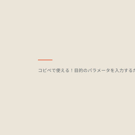
コピペで使える！目的のパラメータを入力する
•
マーケティング:
•
新規事業・企画: