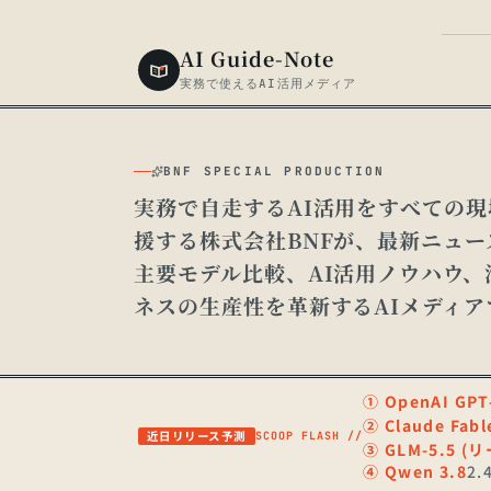
AI Guide-Note
実務で使えるAI活用メディア
BNF SPECIAL PRODUCTION
実務で自走するAI活用をすべての現
援する株式会社BNFが、最新ニュ
主要モデル比較、AI活用ノウハウ
ネスの生産性を革新するAIメディア
①
OpenAI GPT
②
Claude Fab
近日リリース予測
SCOOP FLASH //
③
GLM-5.5 (
④
Qwen 3.8
2