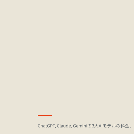
公式Xアカウント（@AIGu
最新のAIニュース解説、実務で使
す。
最新AI動向と新モデルの速
主要なAIモデルのアップデート情報
お届けします（無料）。
ChatGPT, Claude, Geminiの3大AI