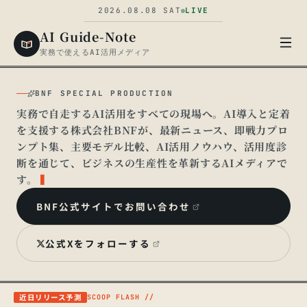
2026.08.08
SAT
LIVE
AI Guide-Note
実務で使えるAI活用メディア
BNF SPECIAL PRODUCTION
実務で自走するAI活用をすべての現場へ。AI導入と定着
を支援する株式会社BNFが、最新ニュース、即戦力プロ
ンプト集、主要モデル比較、AI活用ノウハウ、活用度診
断を通じて、ビジネスの生産性を革新するAIメディアで
す。
▍
BNF公式サイトでお問い合わせ
公式Xをフォローする
近日リリース予測
SCOOP FLASH //