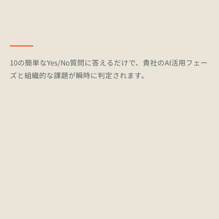
10の簡単なYes/No質問に答えるだけで、貴社のAI活用フェー
ズと組織的な課題が瞬時に判定されます。
利用規約やガイドラインの整備状況の確認
1
従業員ごとの活用度格差（二極化）の測定
2
セキュリティリスク（シャドーIT）の危険性
3
判定