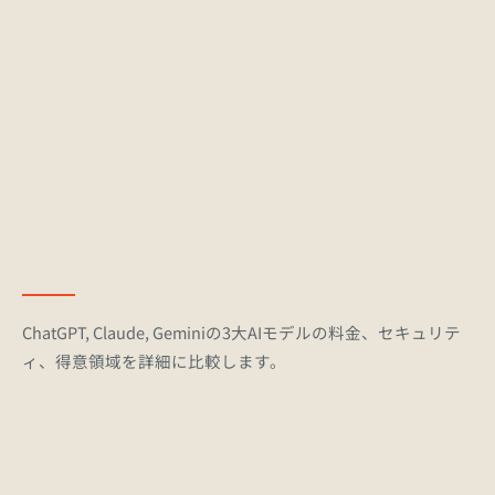
主要なAIモデルのアップデート情報や最新のリリース動
向、トレンド解説を毎朝コンパクトにお届けします（無
料）。
ChatGPT, Claude, Geminiの3大AIモデルの料金、セキュリテ
ィ、得意領域を詳細に比較します。