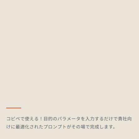
Gemini 3.6 Flash
自律型エージェント開発、マルチステップ・ワー
クフロー自動化、高効率コーディング、低遅延リ
アルタイム対話
コンテキスト:
1,000,000 トークン
有料プラン:
API価格: 入力 $1.50...
コピペで使える！目的のパラメータを入力するだけで貴社向
けに最適化されたプロンプトがその場で完成します。